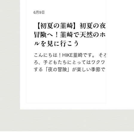
6月9日
【初夏の韮崎】初夏の夜の
冒険へ！韮崎で天然のホタ
ルを見に行こう
こんにちは！HIKE韮崎です。 そろそ
ろ、子どもたちにとってはワクワク
する「夜の冒険」が楽しい季節です
ね。 いま韮崎では、この時期しか出
会えない特別な生き物――「ホタ
ル」が飛び始めています！ 6月上
旬〜宿の前にある農業用水路は、暗
闇の中にポツリ、ポツリと緑がかっ
た優しい光が舞い始めます。息をの
むほど幻想的で、まるで天然のイル
ミネーションのよう。 神秘的な景色