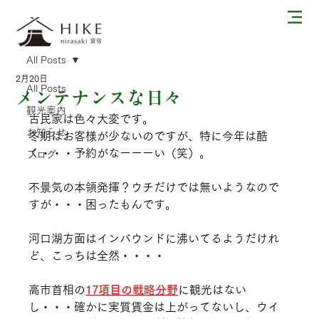
All Posts
2月20日
All Posts
メンテナンスな日々
観光案内
古民家は色々大変です。
お知らせ
冬期はお客様が少ないのですが、特に今年は酷
く・・・予約がなーーーい（笑）。
ブログ
不景気の本領発揮？ウチだけでは無いようなので
すが・・・困ったもんです。
河口湖方面はインバウンドに沸いてるようだけれ
ど、こっちは全然・・・・
高市首相の
17項目の戦略分野
に観光はない
し・・・確かに実質賃金は上がってないし、ウイ