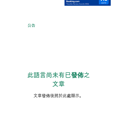
公告
此語言尚未有已發佈之
文章
文章發佈後將於此處顯示。