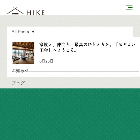
All Posts
家族と、仲間と、最高のひとときを。「ほどよい
All Posts
田舎」へようこそ。
観光案内
6月25日
お知らせ
ブログ
問い合わせ
​運営について
個人情報の取り扱いについて