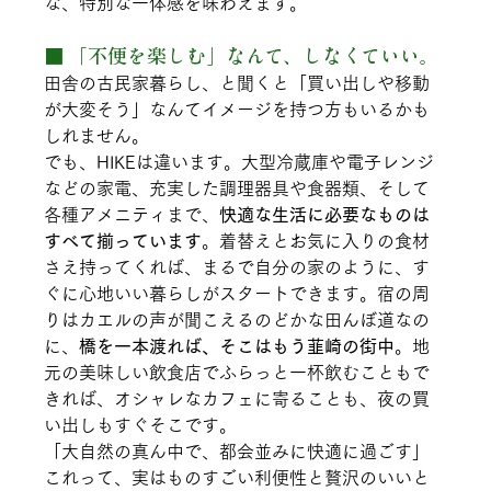
な、特別な一体感を味わえます。
■ 「不便を楽しむ」なんて、しなくていい。
田舎の古民家暮らし、と聞くと「買い出しや移動
が大変そう」なんてイメージを持つ方もいるかも
しれません。
でも、HIKEは違います。大型冷蔵庫や電子レンジ
などの家電、充実した調理器具や食器類、そして
各種アメニティまで、
快適な生活に必要なものは
すべて揃っています
。着替えとお気に入りの食材
さえ持ってくれば、まるで自分の家のように、す
ぐに心地いい暮らしがスタートできます。宿の周
りはカエルの声が聞こえるのどかな田んぼ道なの
に、
橋を一本渡れば、そこはもう韮崎の街中
。地
元の美味しい飲食店でふらっと一杯飲むこともで
きれば、オシャレなカフェに寄ることも、夜の買
い出しもすぐそこです。
「大自然の真ん中で、都会並みに快適に過ごす」 
これって、実はものすごい利便性と贅沢のいいと