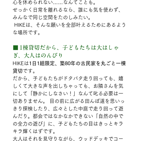
心を休められない……なんてことも。
せっかく日常を離れるなら、誰にも気を使わず、
みんなで同じ空間をたのしみたい。
 HIKEは、そんな願いを全部叶えるためにあるよう
な場所です。
■ 1棟貸切だから、子どもたちは大はしゃ
ぎ、大人はのんびり
HIKEは
1日1組限定、築80年の
古民家を丸ごと一棟
貸切
です。
だから、子どもたちがドタバタ走り回っても、嬉
しくて大きな声を出しちゃっても、お隣さんを気
にして「静かにしなさい！」なんて叱る必要は一
切ありません。 目の前に広がる田んぼ道を思いっ
きり探検したり、広々とした中庭で走り回って遊
んだり。都会ではなかなかできない「自然の中で
の全力の遊び」に、子どもたちの目はきっとキラ
キラ輝くはずです。
大人はそれを見守りながら、ウッドデッキでコー