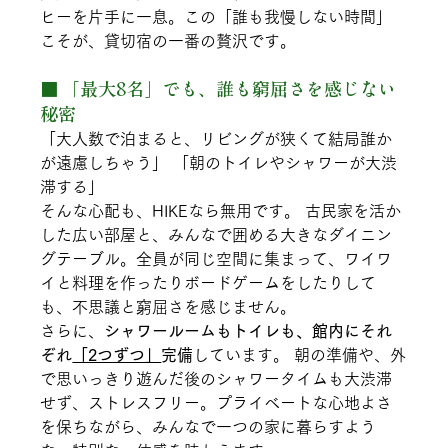
ヒーを片手に一息。この「誰も我慢しない時間」
こそが、貸切宿の一番の贅沢です。
■ 「最大8名」でも、誰も窮屈さを感じない
秘密
「大人数で泊まると、リビングが狭くて結局誰か
が遠慮しちゃう」 「朝のトイレやシャワーが大渋
滞する」
そんな心配も、HIKEなら無用です。 古民家を活か
した広い部屋と、みんなで囲める大きなダイニン
グテーブル。全員が同じ空間に集まって、ワイワ
イと料理を作ったりボードゲームをしたりして
も、不思議と窮屈さを感じません。
さらに、
シャワールームもトイレも、館内にそれ
ぞれ
「2つずつ」
完備
しています。 朝の準備や、外
で思いっきり遊んだ後のシャワータイムも大渋滞
せず、ストレスフリー。プライベートな心地よさ
を保ちながら、みんなで一つの家に暮らすよう