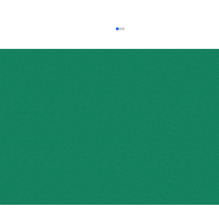
問い合わせ
​運営について
個人情報の取り扱いについて
富士山と朱色の絨毯。甘利山で初夏のハ
営業許可番号：山梨県指令中北福第812号
© 2025 by HIKE nirasaki.
イキングを楽しみませんか？